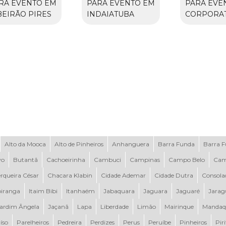
RA EVENTO EM
PARA EVENTO EM
PARA EVE
BEIRÃO PIRES
INDAIATUBA
CORPORAT
Alto da Mooca
Alto de Pinheiros
Anhanguera
Barra Funda
Barra 
vo
Butantã
Cachoeirinha
Cambuci
Campinas
Campo Belo
Cam
rqueira César
Chacara Klabin
Cidade Ademar
Cidade Dutra
Consola
piranga
Itaim Bibi
Itanhaém
Jabaquara
Jaguara
Jaguaré
Jarag
ardim Ângela
Jaçanã
Lapa
Liberdade
Limão
Mairinque
Mandaq
íso
Parelheiros
Pedreira
Perdizes
Perus
Peruíbe
Pinheiros
Pir