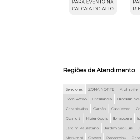
PARA EVENTO NA
PA
CALCAIA DO ALTO
RI
Regiões de Atendimento
Selecione:
ZONA NORTE
Alphaville
Bom Retiro
Brasilândia
Brooklin No
Carapicuíba
Carrão
Casa Verde
Ce
Guarujá
Higienópolis
Ibirapuera
I
Jardim Paulistano
Jardim São Luís
J
Morumbi
Osasco
Pacaembu
Para