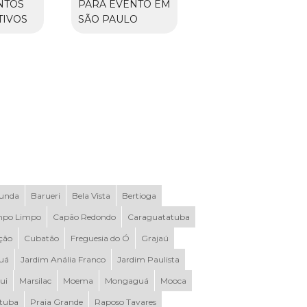
NTOS
PARA EVENTO EM
IVOS
SÃO PAULO
Funda
Barueri
Bela Vista
Bertioga
po Limpo
Capão Redondo
Caraguatatuba
ção
Cubatão
Freguesia do Ó
Grajaú
uá
Jardim Anália Franco
Jardim Paulista
ui
Marsilac
Moema
Mongaguá
Mooca
ituba
Praia Grande
Raposo Tavares