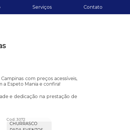
o
Serviços
Contato
as
Campinas com preços acessíveis,
a Espeto Mania e confira!
dade e dedicação na prestação de
Cod.:
3072
CHURRASCO
PARA EVENTOS