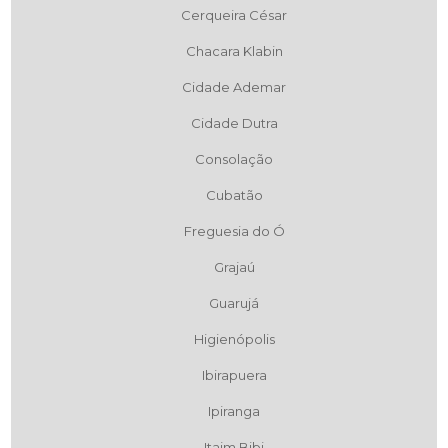
Cerqueira César
Chacara Klabin
Cidade Ademar
Cidade Dutra
Consolação
Cubatão
Freguesia do Ó
Grajaú
Guarujá
Higienópolis
Ibirapuera
Ipiranga
Itaim Bibi