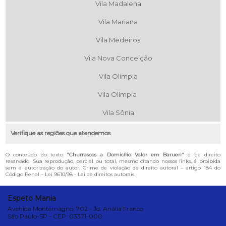
Vila Madalena
Vila Mariana
Vila Medeiros
Vila Nova Conceição
Vila Olímpia
Vila Olímpia
Vila Sônia
Verifique as regiões que atendemos
O conteúdo do texto "
Churrascos a Domicílio Valor em Barueri
" é de direito
reservado. Sua reprodução, parcial ou total, mesmo citando nossos links, é proibida
sem a autorização do autor. Crime de violação de direito autoral – artigo 184 do
Código Penal –
Lei 9610/98 - Lei de direitos autorais
.
Espeto Mania
Avenida Montemagno, 702 - Jd. Anália Franco
São Paulo-SP - CEP: 03371-000