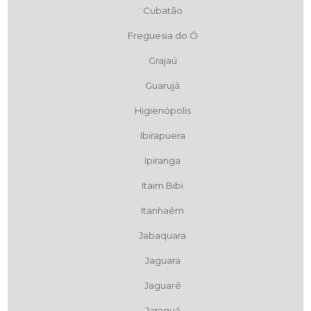
Cubatão
Freguesia do Ó
Grajaú
Guarujá
Higienópolis
Ibirapuera
Ipiranga
Itaim Bibi
Itanhaém
Jabaquara
Jaguara
Jaguaré
Jaraguá