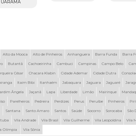
UARAMA
Alto da Mooca
Alto de Pinheiros
Anhanguera
Barra Funda
Barra 
vo
Butantã
Cachoeirinha
Cambuci
Campinas
Campo Belo
Cam
rqueira César
Chacara Klabin
Cidade Ademar
Cidade Dutra
Consola
piranga
Itaim Bibi
Itanhaém
Jabaquara
Jaguara
Jaguaré
Jarag
ardim Ângela
Jaçanã
Lapa
Liberdade
Limão
Mairinque
Mandaq
íso
Parelheiros
Pedreira
Perdizes
Perus
Peruíbe
Pinheiros
Pir
a
Santana
Santo Amaro
Santos
Saúde
Socorro
Sorocaba
São 
tuba
Vila Andrade
Vila Brasil
Vila Guilherme
Vila Leopoldina
Vila 
la Olímpia
Vila Sônia