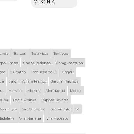
VIRGINIA
Funda
Barueri
Bela Vista
Bertioga
po Limpo
Capão Redondo
Caraguatatuba
ção
Cubatão
Freguesia do Ó
Grajaú
uá
Jardim Anália Franco
Jardim Paulista
ui
Marsilac
Moema
Mongaguá
Mooca
ituba
Praia Grande
Raposo Tavares
Domingos
São Sebastião
São Vicente
Sé
Madalena
Vila Mariana
Vila Medeiros