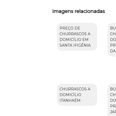
Imagens relacionadas
PREÇO DE
BU
CHURRASCOS A
CH
DOMICÍLIO EM
DO
SANTA IFIGÊNIA
PR
DA
CHURRASCOS A
BU
DOMICÍLIO
CH
ITANHAÉM
DO
PR
JA