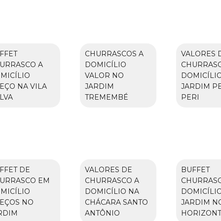
FFET
CHURRASCOS A
VALORES 
URRASCO A
DOMICÍLIO
CHURRASC
MICÍLIO
VALOR NO
DOMICÍLI
EÇO NA VILA
JARDIM
JARDIM P
LVA
TREMEMBÉ
PERI
FFET DE
VALORES DE
BUFFET
URRASCO EM
CHURRASCO A
CHURRASC
MICÍLIO
DOMICÍLIO NA
DOMICÍLI
EÇOS NO
CHÁCARA SANTO
JARDIM N
RDIM
ANTÔNIO
HORIZON