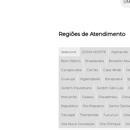
UM
Regiões de Atendimento
Selecione:
ZONA NORTE
Alphaville
Bom Retiro
Brasilândia
Brooklin No
Carapicuíba
Carrão
Casa Verde
Ce
Guarujá
Higienópolis
Ibirapuera
I
Jardim Paulistano
Jardim São Luís
J
Morumbi
Osasco
Pacaembu
Para
República
Rio Pequeno
Santa Cecíli
Tatuapé
Tremembé
Tucuruvi
Uba
Vila Nova Conceição
Vila Olímpia
Vi