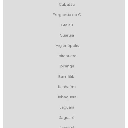
Cubatão
Freguesia do Ó
Grajaú
Guarujá
Higienópolis
Ibirapuera
Ipiranga
Itaim Bibi
Itanhaém
Jabaquara
Jaguara
Jaguaré
Jaraguá