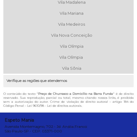
Vila Madalena
Vila Mariana
Vila Medeiros
Vila Nova Conceição
Vila Olímpia
Vila Olímpia
Vila Sônia
Verifique as regiões que atendemos
O conteúdo do texto "
Preço de Churrasco a Domicílio na Barra Funda
" é de direito
reservado. Sua reprodução, parcial ou total, mesmo citando nossos links, é proibida
sem a autorização do autor. Crime de violação de direito autoral – artigo 184 do
Código Penal –
Lei 9610/98 - Lei de direitos autorais
.
Espeto Mania
Avenida Montemagno, 702 - Jd. Anália Franco
São Paulo-SP - CEP: 03371-000