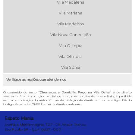
Vila Madalena
Vila Mariana
Vila Medeiros
Vila Nova Conceição
Vila Olímpia
Vila Olímpia
Vila Sônia
Verifique as regiões que atendemos
O conteúdo do texto "
Churrascos a Domicílio Preço na Vila Dalva
" é de direito
reservado. Sua reprodução, parcial ou total, mesmo citando nossos links, é proibida
sem a autorização do autor. Crime de violação de direito autoral – artigo 184 do
Código Penal –
Lei 9610/98 - Lei de direitos autorais
.
Espeto Mania
Avenida Montemagno, 702 - Jd. Anália Franco
São Paulo-SP - CEP: 03371-000