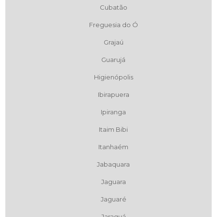
Cubatão
Freguesia do Ó
Grajaú
Guarujá
Higienópolis
Ibirapuera
Ipiranga
Itaim Bibi
Itanhaém
Jabaquara
Jaguara
Jaguaré
Jaraguá