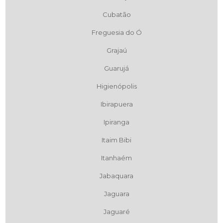
Cubatão
Freguesia do Ó
Grajaú
Guarujá
Higienópolis
Ibirapuera
Ipiranga
Itaim Bibi
Itanhaém
Jabaquara
Jaguara
Jaguaré