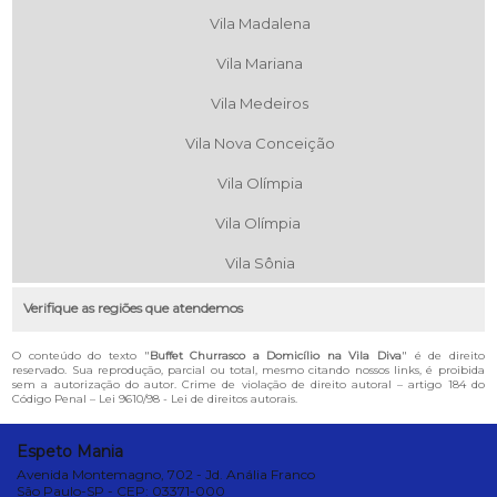
Vila Madalena
Vila Mariana
Vila Medeiros
Vila Nova Conceição
Vila Olímpia
Vila Olímpia
Vila Sônia
Verifique as regiões que atendemos
O conteúdo do texto "
Buffet Churrasco a Domicílio na Vila Diva
" é de direito
reservado. Sua reprodução, parcial ou total, mesmo citando nossos links, é proibida
sem a autorização do autor. Crime de violação de direito autoral – artigo 184 do
Código Penal –
Lei 9610/98 - Lei de direitos autorais
.
Espeto Mania
Avenida Montemagno, 702 - Jd. Anália Franco
São Paulo-SP - CEP: 03371-000