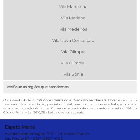
Vila Madalena
Vila Mariana
Vila Medeiros
Vila Nova Conceição
Vila Olímpia
Vila Olímpia
Vila Sônia
Verifique as regiões que atendemos
O conteúdo do texto "
Valor de Churrasco a Domicílio na Chácara Flora
" é de direito
reservado. Sua reprodução, parcial ou total, mesmo citando nossos links, é proibida
sem a autorização do autor. Crime de violação de direito autoral – artigo 184 do
Código Penal –
Lei 9610/98 - Lei de direitos autorais
.
Espeto Mania
Avenida Montemagno, 702 - Jd. Anália Franco
São Paulo-SP - CEP: 03371-000