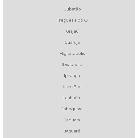
Cubatão
Freguesia do Ó
Grajaú
Guarujá
Higienópolis
Ibirapuera
Ipiranga
Itaim Bibi
Itanhaém
Jabaquara
Jaguara
Jaguaré