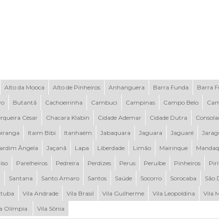
Alto da Mooca
Alto de Pinheiros
Anhanguera
Barra Funda
Barra 
vo
Butantã
Cachoeirinha
Cambuci
Campinas
Campo Belo
Cam
rqueira César
Chacara Klabin
Cidade Ademar
Cidade Dutra
Consola
piranga
Itaim Bibi
Itanhaém
Jabaquara
Jaguara
Jaguaré
Jarag
ardim Ângela
Jaçanã
Lapa
Liberdade
Limão
Mairinque
Mandaq
íso
Parelheiros
Pedreira
Perdizes
Perus
Peruíbe
Pinheiros
Pir
a
Santana
Santo Amaro
Santos
Saúde
Socorro
Sorocaba
São 
tuba
Vila Andrade
Vila Brasil
Vila Guilherme
Vila Leopoldina
Vila 
la Olímpia
Vila Sônia