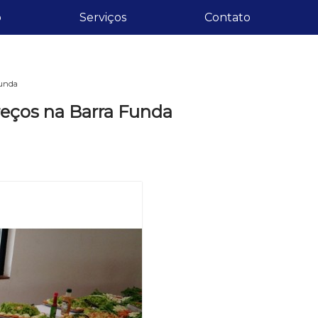
o
Serviços
Contato
Funda
reços na Barra Funda