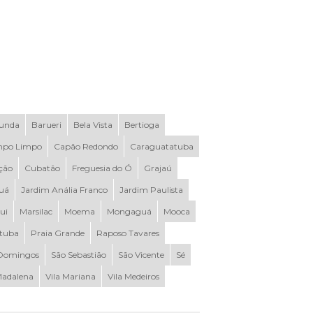
Funda
Barueri
Bela Vista
Bertioga
po Limpo
Capão Redondo
Caraguatatuba
ção
Cubatão
Freguesia do Ó
Grajaú
uá
Jardim Anália Franco
Jardim Paulista
ui
Marsilac
Moema
Mongaguá
Mooca
ituba
Praia Grande
Raposo Tavares
Domingos
São Sebastião
São Vicente
Sé
Madalena
Vila Mariana
Vila Medeiros