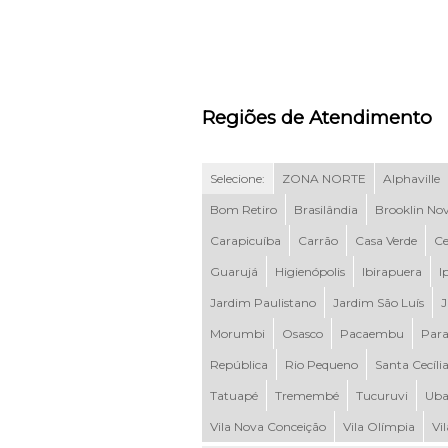
Regiões de Atendimento
Selecione:
ZONA NORTE
Alphaville
Bom Retiro
Brasilândia
Brooklin No
Carapicuíba
Carrão
Casa Verde
Ce
Guarujá
Higienópolis
Ibirapuera
I
Jardim Paulistano
Jardim São Luís
J
Morumbi
Osasco
Pacaembu
Para
República
Rio Pequeno
Santa Cecíli
Tatuapé
Tremembé
Tucuruvi
Uba
Vila Nova Conceição
Vila Olímpia
Vi