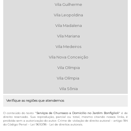
Vila Guilherme
Vila Leopoldina
Vila Madalena
Vila Mariana
Vila Medeiros
Vila Nova Conceição
Vila Olímpia
Vila Olímpia
Vila Sônia
Verifique as regiões que atendemos
O conteúdo do texto "
Serviços de Churrasco a Domicilio no Jardim Bonfiglioli
" é de
direito reservado. Sua reprodução, parcial ou total, mesmo citando nossos links, é
proibida sem a autorização do autor. Crime de violação de direito autoral – artigo 184
do Código Penal –
Lei 9610/98 - Lei de direitos autorais
.