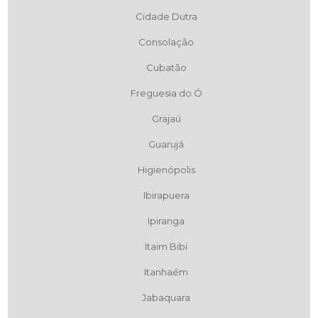
Cidade Dutra
Consolação
Cubatão
Freguesia do Ó
Grajaú
Guarujá
Higienópolis
Ibirapuera
Ipiranga
Itaim Bibi
Itanhaém
Jabaquara