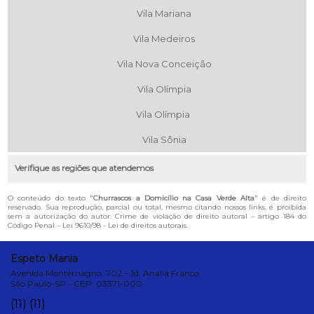
Vila Mariana
Vila Medeiros
Vila Nova Conceição
Vila Olímpia
Vila Olímpia
Vila Sônia
Verifique as regiões que atendemos
O conteúdo do texto "
Churrascos a Domicílio na Casa Verde Alta
" é de direito
reservado. Sua reprodução, parcial ou total, mesmo citando nossos links, é proibida
sem a autorização do autor. Crime de violação de direito autoral – artigo 184 do
Código Penal –
Lei 9610/98 - Lei de direitos autorais
.
Espeto Mania
Avenida Montemagno, 702 - Jd. Anália Franco
São Paulo-SP - CEP: 03371-000
(11)
(11)