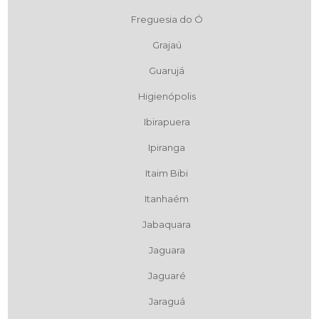
Freguesia do Ó
Grajaú
Guarujá
Higienópolis
Ibirapuera
Ipiranga
Itaim Bibi
Itanhaém
Jabaquara
Jaguara
Jaguaré
Jaraguá