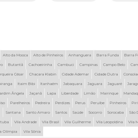
Alto da Mooca
Alto de Pinheiros
Anhanguera
Barra Funda
Barra 
vo
Butantã
Cachoeirinha
Cambuci
Campinas
Campo Belo
Cam
rqueira César
Chacara Klabin
Cidade Ademar
Cidade Dutra
Consola
piranga
Itaim Bibi
Itanhaém
Jabaquara
Jaguara
Jaguaré
Jarag
ardim Ângela
Jaçanã
Lapa
Liberdade
Limão
Mairinque
Mandaq
íso
Parelheiros
Pedreira
Perdizes
Perus
Peruíbe
Pinheiros
Pir
a
Santana
Santo Amaro
Santos
Saúde
Socorro
Sorocaba
São 
tuba
Vila Andrade
Vila Brasil
Vila Guilherme
Vila Leopoldina
Vila 
la Olímpia
Vila Sônia