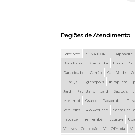
Regiões de Atendimento
Selecione:
ZONA NORTE
Alphaville
Bom Retiro
Brasilândia
Brooklin No
Carapicuíba
Carrão
Casa Verde
Ce
Guarujá
Higienópolis
Ibirapuera
I
Jardim Paulistano
Jardim São Luís
J
Morumbi
Osasco
Pacaembu
Para
República
Rio Pequeno
Santa Cecíli
Tatuapé
Tremembé
Tucuruvi
Uba
Vila Nova Conceição
Vila Olímpia
Vi