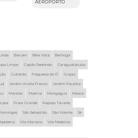
AEROPORTO
Funda
Barueri
Bela Vista
Bertioga
po Limpo
Capão Redondo
Caraguatatuba
ção
Cubatão
Freguesia do Ó
Grajaú
uá
Jardim Anália Franco
Jardim Paulista
ui
Marsilac
Moema
Mongaguá
Mooca
ituba
Praia Grande
Raposo Tavares
Domingos
São Sebastião
São Vicente
Sé
Madalena
Vila Mariana
Vila Medeiros