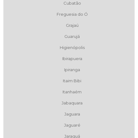
Cubatão
Freguesia do Ó
Grajaú
Guarujá
Higienópolis
Ibirapuera
Ipiranga
Itaim Bibi
Itanhaém
Jabaquara
Jaguara
Jaguaré
Jaraguá