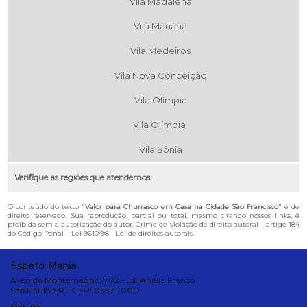
Vila Madalena
Vila Mariana
Vila Medeiros
Vila Nova Conceição
Vila Olímpia
Vila Olímpia
Vila Sônia
Verifique as regiões que atendemos
O conteúdo do texto "
Valor para Churrasco em Casa na Cidade São Francisco
" é de
direito reservado. Sua reprodução, parcial ou total, mesmo citando nossos links, é
proibida sem a autorização do autor. Crime de violação de direito autoral – artigo 184
do Código Penal –
Lei 9610/98 - Lei de direitos autorais
.
Espeto Mania
Avenida Montemagno, 702 - Jd. Anália Franco
São Paulo-SP - CEP: 03371-000