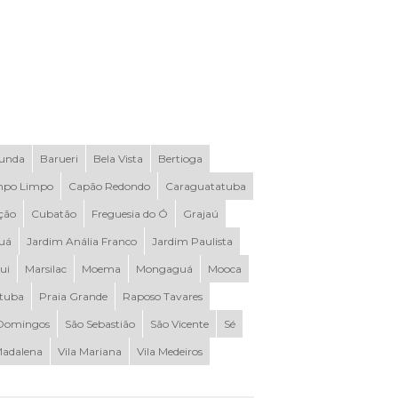
Funda
Barueri
Bela Vista
Bertioga
po Limpo
Capão Redondo
Caraguatatuba
ção
Cubatão
Freguesia do Ó
Grajaú
uá
Jardim Anália Franco
Jardim Paulista
ui
Marsilac
Moema
Mongaguá
Mooca
ituba
Praia Grande
Raposo Tavares
Domingos
São Sebastião
São Vicente
Sé
Madalena
Vila Mariana
Vila Medeiros