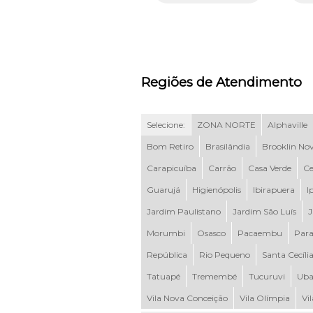
Regiões de Atendimento
Selecione:
ZONA NORTE
Alphaville
Bom Retiro
Brasilândia
Brooklin No
Carapicuíba
Carrão
Casa Verde
Ce
Guarujá
Higienópolis
Ibirapuera
I
Jardim Paulistano
Jardim São Luís
J
Morumbi
Osasco
Pacaembu
Para
República
Rio Pequeno
Santa Cecíli
Tatuapé
Tremembé
Tucuruvi
Uba
Vila Nova Conceição
Vila Olímpia
Vi