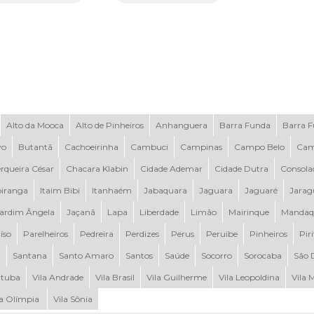
Alto da Mooca
Alto de Pinheiros
Anhanguera
Barra Funda
Barra 
vo
Butantã
Cachoeirinha
Cambuci
Campinas
Campo Belo
Cam
rqueira César
Chacara Klabin
Cidade Ademar
Cidade Dutra
Consola
piranga
Itaim Bibi
Itanhaém
Jabaquara
Jaguara
Jaguaré
Jarag
ardim Ângela
Jaçanã
Lapa
Liberdade
Limão
Mairinque
Mandaq
íso
Parelheiros
Pedreira
Perdizes
Perus
Peruíbe
Pinheiros
Pir
a
Santana
Santo Amaro
Santos
Saúde
Socorro
Sorocaba
São 
tuba
Vila Andrade
Vila Brasil
Vila Guilherme
Vila Leopoldina
Vila 
la Olímpia
Vila Sônia