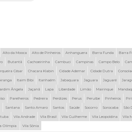
Alto da Mooca
Alto de Pinheiros
Anhanguera
Barra Funda
Barra 
vo
Butantã
Cachoeirinha
Cambuci
Campinas
Campo Belo
Cam
rqueira César
Chacara Klabin
Cidade Ademar
Cidade Dutra
Consola
piranga
Itaim Bibi
Itanhaém
Jabaquara
Jaguara
Jaguaré
Jarag
ardim Ângela
Jaçanã
Lapa
Liberdade
Limão
Mairinque
Mandaq
íso
Parelheiros
Pedreira
Perdizes
Perus
Peruíbe
Pinheiros
Pir
a
Santana
Santo Amaro
Santos
Saúde
Socorro
Sorocaba
São 
tuba
Vila Andrade
Vila Brasil
Vila Guilherme
Vila Leopoldina
Vila 
la Olímpia
Vila Sônia