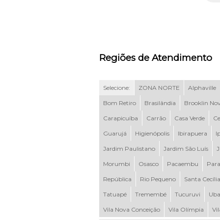
Regiões de Atendimento
Selecione:
ZONA NORTE
Alphaville
Bom Retiro
Brasilândia
Brooklin No
Carapicuíba
Carrão
Casa Verde
Ce
Guarujá
Higienópolis
Ibirapuera
I
Jardim Paulistano
Jardim São Luís
J
Morumbi
Osasco
Pacaembu
Para
República
Rio Pequeno
Santa Cecíli
Tatuapé
Tremembé
Tucuruvi
Uba
Vila Nova Conceição
Vila Olímpia
Vi