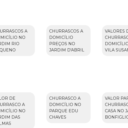
URRASCOS A
CHURRASCOS A
VALORES 
MICÍLIO NO
DOMICÍLIO
CHURRASC
RDIM RIO
PREÇOS NO
DOMICÍLI
QUENO
JARDIM D'ABRIL
VILA SUSA
LOR DE
CHURRASCO A
VALOR PA
URRASCO A
DOMICÍLIO NO
CHURRAS
MICÍLIO NO
PARQUE EDU
CASA NO 
RDIM DAS
CHAVES
BONFIGLI
LMAS