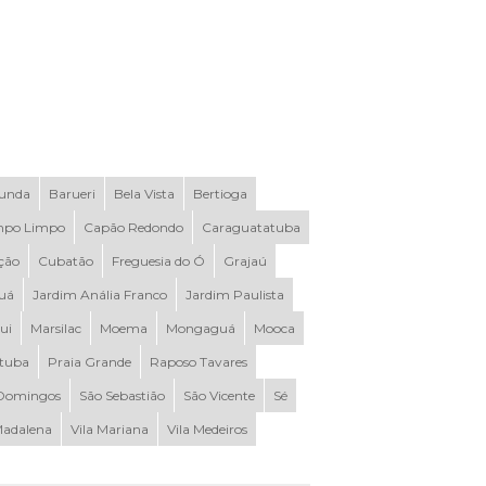
Funda
Barueri
Bela Vista
Bertioga
po Limpo
Capão Redondo
Caraguatatuba
ção
Cubatão
Freguesia do Ó
Grajaú
uá
Jardim Anália Franco
Jardim Paulista
ui
Marsilac
Moema
Mongaguá
Mooca
ituba
Praia Grande
Raposo Tavares
Domingos
São Sebastião
São Vicente
Sé
Madalena
Vila Mariana
Vila Medeiros