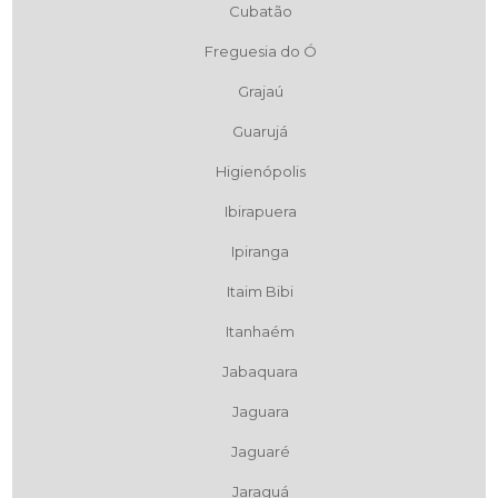
Cubatão
Freguesia do Ó
Grajaú
Guarujá
Higienópolis
Ibirapuera
Ipiranga
Itaim Bibi
Itanhaém
Jabaquara
Jaguara
Jaguaré
Jaraguá