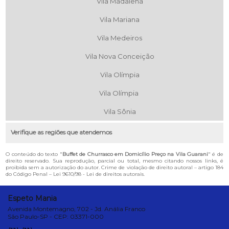
Vila Madalena
Vila Mariana
Vila Medeiros
Vila Nova Conceição
Vila Olímpia
Vila Olímpia
Vila Sônia
Verifique as regiões que atendemos
O conteúdo do texto "
Buffet de Churrasco em Domicílio Preço na Vila Guarani
" é de
direito reservado. Sua reprodução, parcial ou total, mesmo citando nossos links, é
proibida sem a autorização do autor. Crime de violação de direito autoral – artigo 184
do Código Penal –
Lei 9610/98 - Lei de direitos autorais
.
Espeto Mania
Avenida Montemagno, 702 - Jd. Anália Franco
São Paulo-SP - CEP: 03371-000