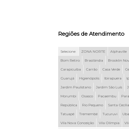
Regiões de Atendimento
Selecione:
ZONA NORTE
Alphaville
Bom Retiro
Brasilândia
Brooklin No
Carapicuíba
Carrão
Casa Verde
Ce
Guarujá
Higienópolis
Ibirapuera
I
Jardim Paulistano
Jardim São Luís
J
Morumbi
Osasco
Pacaembu
Para
República
Rio Pequeno
Santa Cecíli
Tatuapé
Tremembé
Tucuruvi
Uba
Vila Nova Conceição
Vila Olímpia
Vi