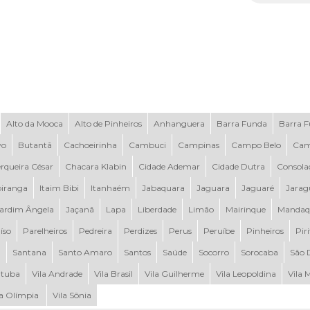
Alto da Mooca
Alto de Pinheiros
Anhanguera
Barra Funda
Barra 
vo
Butantã
Cachoeirinha
Cambuci
Campinas
Campo Belo
Cam
rqueira César
Chacara Klabin
Cidade Ademar
Cidade Dutra
Consola
piranga
Itaim Bibi
Itanhaém
Jabaquara
Jaguara
Jaguaré
Jarag
ardim Ângela
Jaçanã
Lapa
Liberdade
Limão
Mairinque
Mandaq
íso
Parelheiros
Pedreira
Perdizes
Perus
Peruíbe
Pinheiros
Pir
a
Santana
Santo Amaro
Santos
Saúde
Socorro
Sorocaba
São 
tuba
Vila Andrade
Vila Brasil
Vila Guilherme
Vila Leopoldina
Vila 
la Olímpia
Vila Sônia