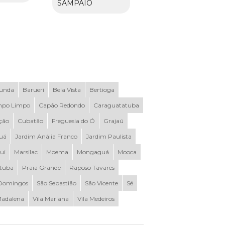
SAMPAIO
Funda
Barueri
Bela Vista
Bertioga
po Limpo
Capão Redondo
Caraguatatuba
ção
Cubatão
Freguesia do Ó
Grajaú
uá
Jardim Anália Franco
Jardim Paulista
ui
Marsilac
Moema
Mongaguá
Mooca
ituba
Praia Grande
Raposo Tavares
Domingos
São Sebastião
São Vicente
Sé
Madalena
Vila Mariana
Vila Medeiros