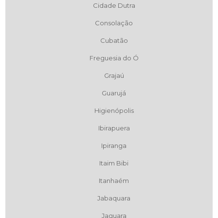
Cidade Dutra
Consolação
Cubatão
Freguesia do Ó
Grajaú
Guarujá
Higienópolis
Ibirapuera
Ipiranga
Itaim Bibi
Itanhaém
Jabaquara
Jaguara