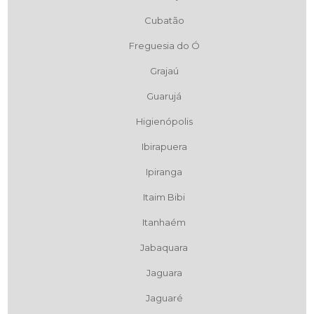
Cubatão
Freguesia do Ó
Grajaú
Guarujá
Higienópolis
Ibirapuera
Ipiranga
Itaim Bibi
Itanhaém
Jabaquara
Jaguara
Jaguaré