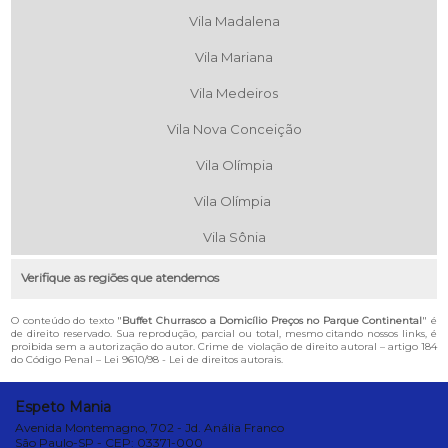
Vila Madalena
Vila Mariana
Vila Medeiros
Vila Nova Conceição
Vila Olímpia
Vila Olímpia
Vila Sônia
Verifique as regiões que atendemos
O conteúdo do texto "
Buffet Churrasco a Domicílio Preços no Parque Continental
" é
de direito reservado. Sua reprodução, parcial ou total, mesmo citando nossos links, é
proibida sem a autorização do autor. Crime de violação de direito autoral – artigo 184
do Código Penal –
Lei 9610/98 - Lei de direitos autorais
.
Espeto Mania
Avenida Montemagno, 702 - Jd. Anália Franco
São Paulo-SP - CEP: 03371-000