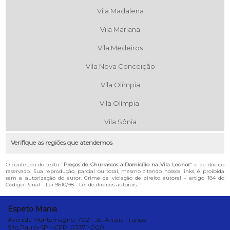
Vila Madalena
Vila Mariana
Vila Medeiros
Vila Nova Conceição
Vila Olímpia
Vila Olímpia
Vila Sônia
Verifique as regiões que atendemos
O conteúdo do texto "
Preços de Churrascos a Domicílio na Vila Leonor
" é de direito
reservado. Sua reprodução, parcial ou total, mesmo citando nossos links, é proibida
sem a autorização do autor. Crime de violação de direito autoral – artigo 184 do
Código Penal –
Lei 9610/98 - Lei de direitos autorais
.
Espeto Mania
Avenida Montemagno, 702 - Jd. Anália Franco
São Paulo-SP - CEP: 03371-000