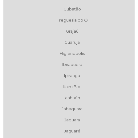
Cubatão
Freguesia do Ó
Grajaú
Guarujá
Higienópolis
Ibirapuera
Ipiranga
Itaim Bibi
Itanhaém
Jabaquara
Jaguara
Jaguaré