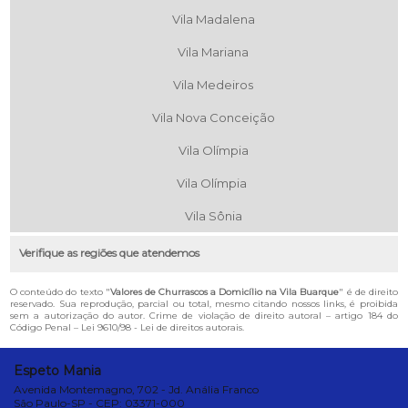
Vila Madalena
Vila Mariana
Vila Medeiros
Vila Nova Conceição
Vila Olímpia
Vila Olímpia
Vila Sônia
Verifique as regiões que atendemos
O conteúdo do texto "
Valores de Churrascos a Domicílio na Vila Buarque
" é de direito
reservado. Sua reprodução, parcial ou total, mesmo citando nossos links, é proibida
sem a autorização do autor. Crime de violação de direito autoral – artigo 184 do
Código Penal –
Lei 9610/98 - Lei de direitos autorais
.
Espeto Mania
Avenida Montemagno, 702 - Jd. Anália Franco
São Paulo-SP - CEP: 03371-000