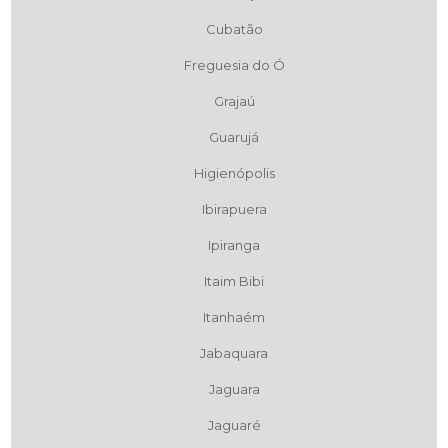
Cubatão
Freguesia do Ó
Grajaú
Guarujá
Higienópolis
Ibirapuera
Ipiranga
Itaim Bibi
Itanhaém
Jabaquara
Jaguara
Jaguaré