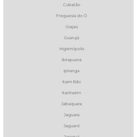
Cubatão
Freguesia do Ó
Grajaú
Guarujá
Higienópolis
Ibirapuera
Ipiranga
Itaim Bibi
Itanhaém
Jabaquara
Jaguara
Jaguaré
Jaraguá