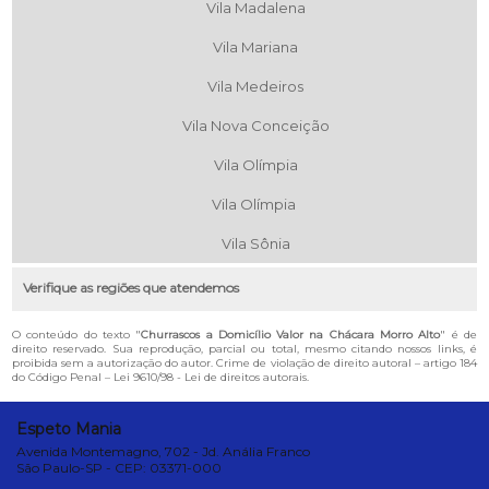
Vila Madalena
Vila Mariana
Vila Medeiros
Vila Nova Conceição
Vila Olímpia
Vila Olímpia
Vila Sônia
Verifique as regiões que atendemos
O conteúdo do texto "
Churrascos a Domicílio Valor na Chácara Morro Alto
" é de
direito reservado. Sua reprodução, parcial ou total, mesmo citando nossos links, é
proibida sem a autorização do autor. Crime de violação de direito autoral – artigo 184
do Código Penal –
Lei 9610/98 - Lei de direitos autorais
.
Espeto Mania
Avenida Montemagno, 702 - Jd. Anália Franco
São Paulo-SP - CEP: 03371-000