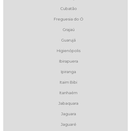
Cubatão
Freguesia do Ó
Grajaú
Guarujá
Higienópolis
Ibirapuera
Ipiranga
Itaim Bibi
Itanhaém
Jabaquara
Jaguara
Jaguaré