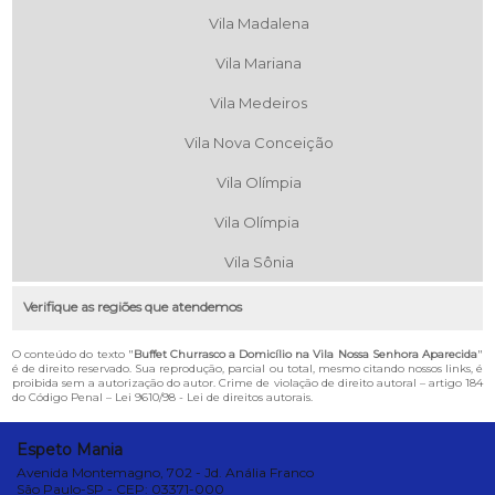
Vila Madalena
Vila Mariana
Vila Medeiros
Vila Nova Conceição
Vila Olímpia
Vila Olímpia
Vila Sônia
Verifique as regiões que atendemos
O conteúdo do texto "
Buffet Churrasco a Domicílio na Vila Nossa Senhora Aparecida
"
é de direito reservado. Sua reprodução, parcial ou total, mesmo citando nossos links, é
proibida sem a autorização do autor. Crime de violação de direito autoral – artigo 184
do Código Penal –
Lei 9610/98 - Lei de direitos autorais
.
Espeto Mania
Avenida Montemagno, 702 - Jd. Anália Franco
São Paulo-SP - CEP: 03371-000