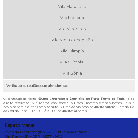
Vila Madalena
Vila Mariana
Vila Medeiros
Vila Nova Conceição
Vila Olímpia
Vila Olímpia
Vila Sônia
Verifique as regiões que atendemos
O conteúdo do texto "
Buffet Churrasco a Domicílio no Porto Ponta da Praia
" é de
direito reservado. Sua reprodução, parcial ou total, mesmo citando nossos links, é
proibida sem a autorização do autor. Crime de violação de direito autoral – artigo 184
do Código Penal –
Lei 9610/98 - Lei de direitos autorais
.
Espeto Mania
Avenida Montemagno, 702 - Jd. Anália Franco
São Paulo-SP - CEP: 03371-000