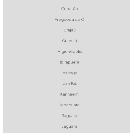
Cubatão
Freguesia do Ó
Grajaú
Guarujá
Higienópolis
Ibirapuera
Ipiranga
Itaim Bibi
Itanhaém
Jabaquara
Jaguara
Jaguaré