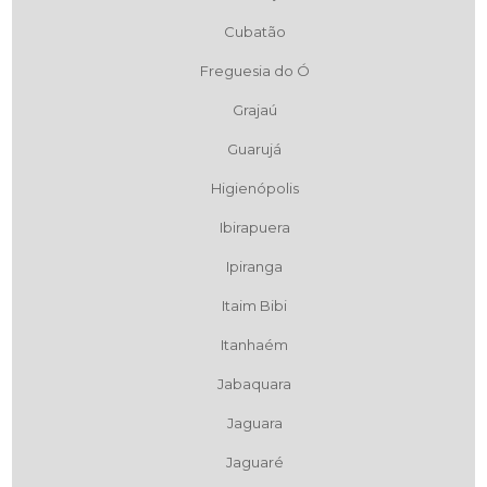
Cubatão
Freguesia do Ó
Grajaú
Guarujá
Higienópolis
Ibirapuera
Ipiranga
Itaim Bibi
Itanhaém
Jabaquara
Jaguara
Jaguaré