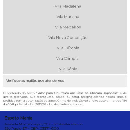
Vila Madalena
Vila Mariana
Vila Medeiros
Vila Nova Conceição
Vila Olímpia
Vila Olímpia
Vila Sônia
Verifique as regiões que atendemos
O conteúdo do texto "
Valor para Churrasco em Casa na Chácara Japonesa
" é de
direito reservado. Sua reprodução, parcial ou total, mesmo citando nossos links, é
proibida sem a autorização do autor. Crime de violação de direito autoral – artigo 184
do Código Penal –
Lei 9610/98 - Lei de direitos autorais
.
Espeto Mania
Avenida Montemagno, 702 - Jd. Anália Franco
São Paulo-SP - CEP: 03371-000