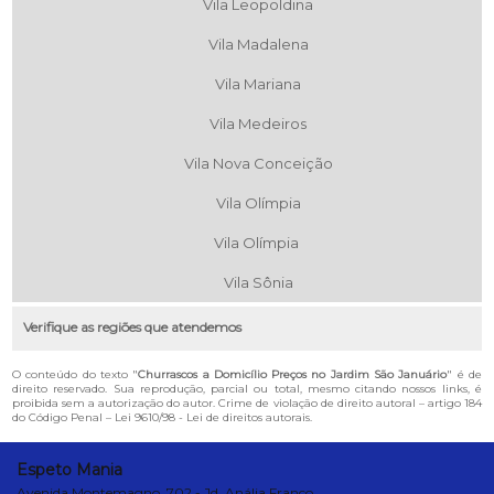
Vila Leopoldina
Vila Madalena
Vila Mariana
Vila Medeiros
Vila Nova Conceição
Vila Olímpia
Vila Olímpia
Vila Sônia
Verifique as regiões que atendemos
O conteúdo do texto "
Churrascos a Domicílio Preços no Jardim São Januário
" é de
direito reservado. Sua reprodução, parcial ou total, mesmo citando nossos links, é
proibida sem a autorização do autor. Crime de violação de direito autoral – artigo 184
do Código Penal –
Lei 9610/98 - Lei de direitos autorais
.
Espeto Mania
Avenida Montemagno, 702 - Jd. Anália Franco