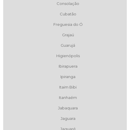
Consolação
Cubatão
Freguesia do Ó
Grajaú
Guarujá
Higienópolis
Ibirapuera
Ipiranga
Itaim Bibi
Itanhaém
Jabaquara
Jaguara
Jaguaré