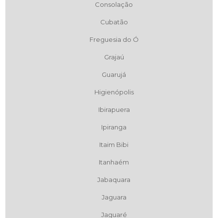
Consolação
Cubatão
Freguesia do Ó
Grajaú
Guarujá
Higienópolis
Ibirapuera
Ipiranga
Itaim Bibi
Itanhaém
Jabaquara
Jaguara
Jaguaré