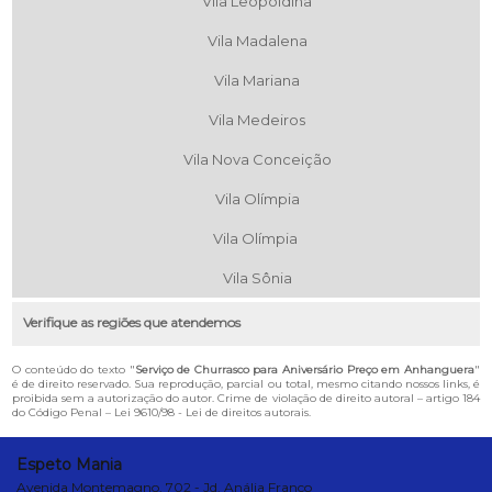
Vila Leopoldina
Vila Madalena
Vila Mariana
Vila Medeiros
Vila Nova Conceição
Vila Olímpia
Vila Olímpia
Vila Sônia
Verifique as regiões que atendemos
O conteúdo do texto "
Serviço de Churrasco para Aniversário Preço em Anhanguera
"
é de direito reservado. Sua reprodução, parcial ou total, mesmo citando nossos links, é
proibida sem a autorização do autor. Crime de violação de direito autoral – artigo 184
do Código Penal –
Lei 9610/98 - Lei de direitos autorais
.
Espeto Mania
Avenida Montemagno, 702 - Jd. Anália Franco