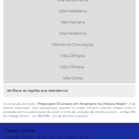
Vila Madalena
Vila Mariana
Vila Medeiros
Vila Nova Conceição
Vila Olímpia
Vila Olímpia
Vila Sônia
Verifique as regiões que atendemos
O conteúdo do texto "
Preços para Churrasco em Aniversário na Chácara Klabin
" é de
direito reservado. Sua reprodução, parcial ou total, mesmo citando nossos links, é
proibida sem a autorização do autor. Crime de violação de direito autoral – artigo 184
do Código Penal –
Lei 9610/98 - Lei de direitos autorais
.
Espeto Mania
Avenida Montemagno, 702 - Jd. Anália Franco