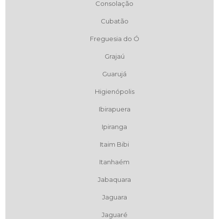
Consolação
Cubatão
Freguesia do Ó
Grajaú
Guarujá
Higienópolis
Ibirapuera
Ipiranga
Itaim Bibi
Itanhaém
Jabaquara
Jaguara
Jaguaré