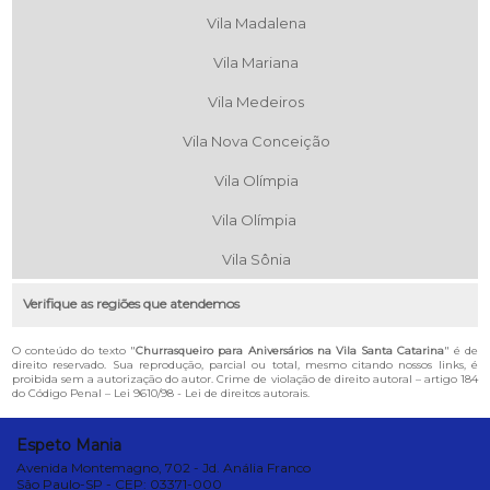
Vila Madalena
Vila Mariana
Vila Medeiros
Vila Nova Conceição
Vila Olímpia
Vila Olímpia
Vila Sônia
Verifique as regiões que atendemos
O conteúdo do texto "
Churrasqueiro para Aniversários na Vila Santa Catarina
" é de
direito reservado. Sua reprodução, parcial ou total, mesmo citando nossos links, é
proibida sem a autorização do autor. Crime de violação de direito autoral – artigo 184
do Código Penal –
Lei 9610/98 - Lei de direitos autorais
.
Espeto Mania
Avenida Montemagno, 702 - Jd. Anália Franco
São Paulo-SP - CEP: 03371-000