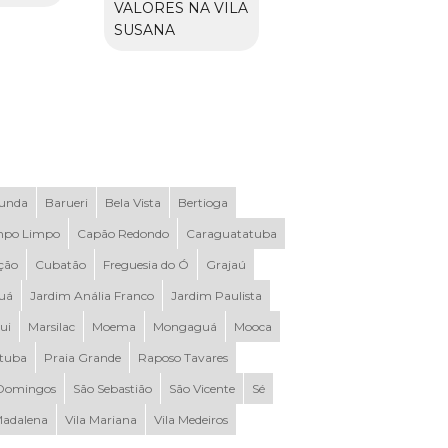
VALORES NA VILA
SUSANA
Funda
Barueri
Bela Vista
Bertioga
po Limpo
Capão Redondo
Caraguatatuba
ção
Cubatão
Freguesia do Ó
Grajaú
uá
Jardim Anália Franco
Jardim Paulista
ui
Marsilac
Moema
Mongaguá
Mooca
ituba
Praia Grande
Raposo Tavares
Domingos
São Sebastião
São Vicente
Sé
Madalena
Vila Mariana
Vila Medeiros