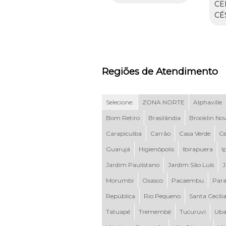
CE
CÉ
Regiões de Atendimento
Selecione:
ZONA NORTE
Alphaville
Bom Retiro
Brasilândia
Brooklin No
Carapicuíba
Carrão
Casa Verde
Ce
Guarujá
Higienópolis
Ibirapuera
I
Jardim Paulistano
Jardim São Luís
J
Morumbi
Osasco
Pacaembu
Para
República
Rio Pequeno
Santa Cecíli
Tatuapé
Tremembé
Tucuruvi
Uba