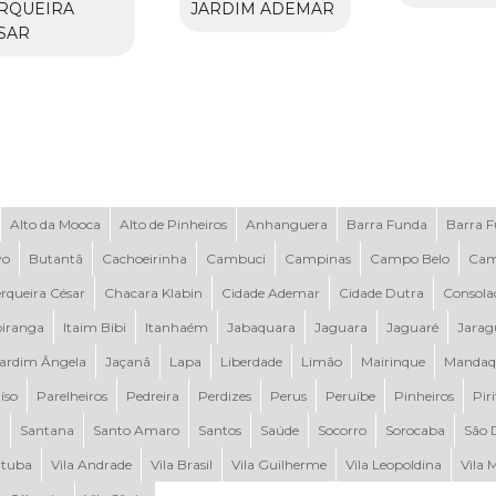
RQUEIRA
JARDIM ADEMAR
SAR
Alto da Mooca
Alto de Pinheiros
Anhanguera
Barra Funda
Barra 
vo
Butantã
Cachoeirinha
Cambuci
Campinas
Campo Belo
Cam
rqueira César
Chacara Klabin
Cidade Ademar
Cidade Dutra
Consola
piranga
Itaim Bibi
Itanhaém
Jabaquara
Jaguara
Jaguaré
Jarag
ardim Ângela
Jaçanã
Lapa
Liberdade
Limão
Mairinque
Mandaq
íso
Parelheiros
Pedreira
Perdizes
Perus
Peruíbe
Pinheiros
Pir
a
Santana
Santo Amaro
Santos
Saúde
Socorro
Sorocaba
São 
tuba
Vila Andrade
Vila Brasil
Vila Guilherme
Vila Leopoldina
Vila 