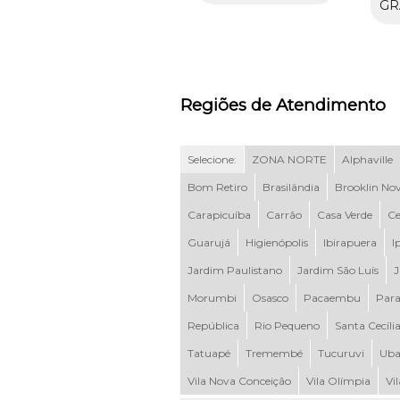
GR
Regiões de Atendimento
Selecione:
ZONA NORTE
Alphaville
Bom Retiro
Brasilândia
Brooklin No
Carapicuíba
Carrão
Casa Verde
Ce
Guarujá
Higienópolis
Ibirapuera
I
Jardim Paulistano
Jardim São Luís
J
Morumbi
Osasco
Pacaembu
Para
República
Rio Pequeno
Santa Cecíli
Tatuapé
Tremembé
Tucuruvi
Uba
Vila Nova Conceição
Vila Olímpia
Vi