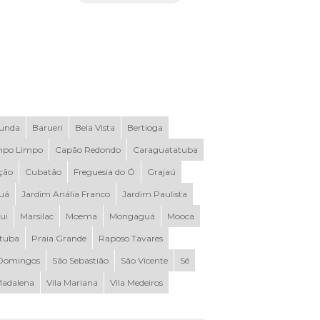
Funda
Barueri
Bela Vista
Bertioga
po Limpo
Capão Redondo
Caraguatatuba
ção
Cubatão
Freguesia do Ó
Grajaú
uá
Jardim Anália Franco
Jardim Paulista
ui
Marsilac
Moema
Mongaguá
Mooca
ituba
Praia Grande
Raposo Tavares
Domingos
São Sebastião
São Vicente
Sé
Madalena
Vila Mariana
Vila Medeiros