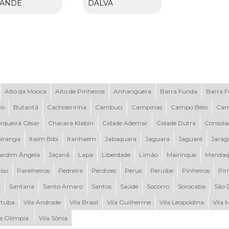
ANDE
DALVA
Alto da Mooca
Alto de Pinheiros
Anhanguera
Barra Funda
Barra 
vo
Butantã
Cachoeirinha
Cambuci
Campinas
Campo Belo
Cam
rqueira César
Chacara Klabin
Cidade Ademar
Cidade Dutra
Consola
piranga
Itaim Bibi
Itanhaém
Jabaquara
Jaguara
Jaguaré
Jarag
ardim Ângela
Jaçanã
Lapa
Liberdade
Limão
Mairinque
Mandaq
íso
Parelheiros
Pedreira
Perdizes
Perus
Peruíbe
Pinheiros
Pir
a
Santana
Santo Amaro
Santos
Saúde
Socorro
Sorocaba
São 
tuba
Vila Andrade
Vila Brasil
Vila Guilherme
Vila Leopoldina
Vila 
la Olímpia
Vila Sônia