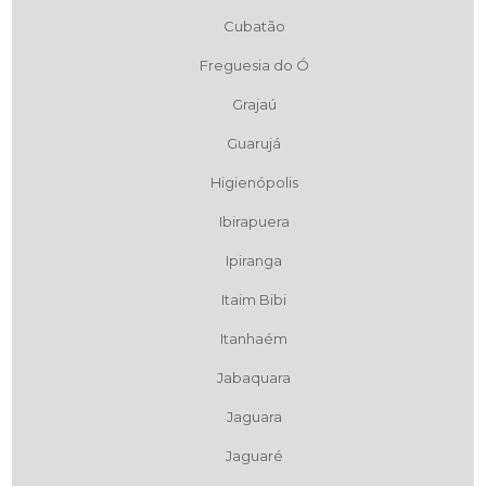
Cubatão
Freguesia do Ó
Grajaú
Guarujá
Higienópolis
Ibirapuera
Ipiranga
Itaim Bibi
Itanhaém
Jabaquara
Jaguara
Jaguaré