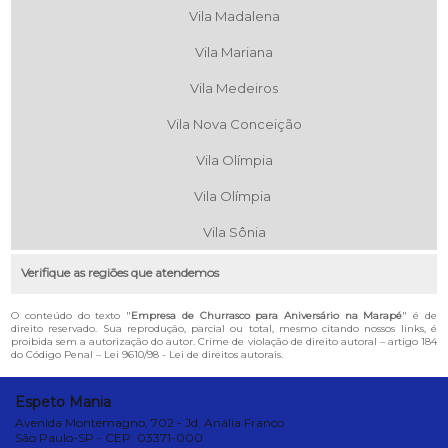
Vila Madalena
Vila Mariana
Vila Medeiros
Vila Nova Conceição
Vila Olímpia
Vila Olímpia
Vila Sônia
Verifique as regiões que atendemos
O conteúdo do texto "
Empresa de Churrasco para Aniversário na Marapé
" é de
direito reservado. Sua reprodução, parcial ou total, mesmo citando nossos links, é
proibida sem a autorização do autor. Crime de violação de direito autoral – artigo 184
do Código Penal –
Lei 9610/98 - Lei de direitos autorais
.
Espeto Mania
Avenida Montemagno, 702 - Jd. Anália Franco
São Paulo-SP - CEP: 03371-000