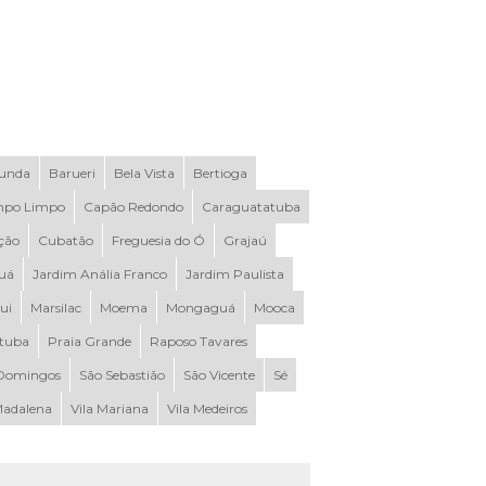
Funda
Barueri
Bela Vista
Bertioga
po Limpo
Capão Redondo
Caraguatatuba
ção
Cubatão
Freguesia do Ó
Grajaú
uá
Jardim Anália Franco
Jardim Paulista
ui
Marsilac
Moema
Mongaguá
Mooca
ituba
Praia Grande
Raposo Tavares
Domingos
São Sebastião
São Vicente
Sé
Madalena
Vila Mariana
Vila Medeiros