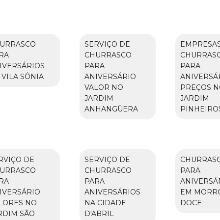
URRASCO
SERVIÇO DE
EMPRESAS
RA
CHURRASCO
CHURRAS
IVERSÁRIOS
PARA
PARA
 VILA SÔNIA
ANIVERSÁRIO
ANIVERSÁ
VALOR NO
PREÇOS N
JARDIM
JARDIM
ANHANGÜERA
PINHEIRO
RVIÇO DE
SERVIÇO DE
CHURRAS
URRASCO
CHURRASCO
PARA
RA
PARA
ANIVERSÁ
IVERSÁRIO
ANIVERSÁRIOS
EM MORR
LORES NO
NA CIDADE
DOCE
RDIM SÃO
D'ABRIL