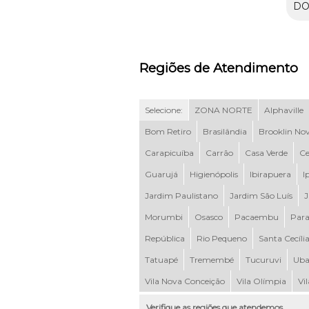
DO
Regiões de Atendimento
Selecione:
ZONA NORTE
Alphaville
Bom Retiro
Brasilândia
Brooklin No
Carapicuíba
Carrão
Casa Verde
Ce
Guarujá
Higienópolis
Ibirapuera
I
Jardim Paulistano
Jardim São Luís
J
Morumbi
Osasco
Pacaembu
Para
República
Rio Pequeno
Santa Cecíli
Tatuapé
Tremembé
Tucuruvi
Uba
Vila Nova Conceição
Vila Olímpia
Vi
Verifique as regiões que atendemos