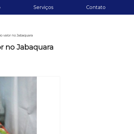
o
Serviços
Contato
io valor no Jabaquara
or no Jabaquara