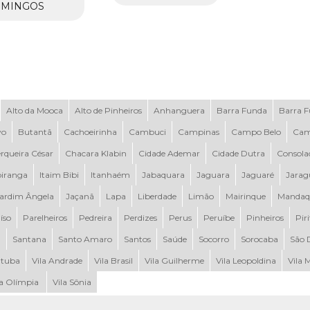
MINGOS
Alto da Mooca
Alto de Pinheiros
Anhanguera
Barra Funda
Barra 
vo
Butantã
Cachoeirinha
Cambuci
Campinas
Campo Belo
Cam
rqueira César
Chacara Klabin
Cidade Ademar
Cidade Dutra
Consola
piranga
Itaim Bibi
Itanhaém
Jabaquara
Jaguara
Jaguaré
Jarag
ardim Ângela
Jaçanã
Lapa
Liberdade
Limão
Mairinque
Mandaq
íso
Parelheiros
Pedreira
Perdizes
Perus
Peruíbe
Pinheiros
Pir
a
Santana
Santo Amaro
Santos
Saúde
Socorro
Sorocaba
São 
tuba
Vila Andrade
Vila Brasil
Vila Guilherme
Vila Leopoldina
Vila 
la Olímpia
Vila Sônia