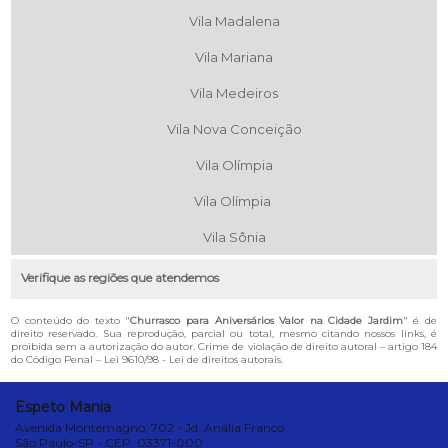
Vila Madalena
Vila Mariana
Vila Medeiros
Vila Nova Conceição
Vila Olímpia
Vila Olímpia
Vila Sônia
Verifique as regiões que atendemos
O conteúdo do texto "
Churrasco para Aniversários Valor na Cidade Jardim
" é de
direito reservado. Sua reprodução, parcial ou total, mesmo citando nossos links, é
proibida sem a autorização do autor. Crime de violação de direito autoral – artigo 184
do Código Penal –
Lei 9610/98 - Lei de direitos autorais
.
Espeto Mania
Avenida Montemagno, 702 - Jd. Anália Franco
São Paulo-SP - CEP: 03371-000