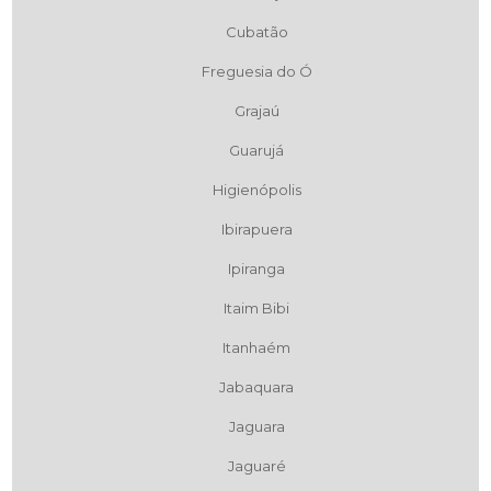
Cubatão
Freguesia do Ó
Grajaú
Guarujá
Higienópolis
Ibirapuera
Ipiranga
Itaim Bibi
Itanhaém
Jabaquara
Jaguara
Jaguaré