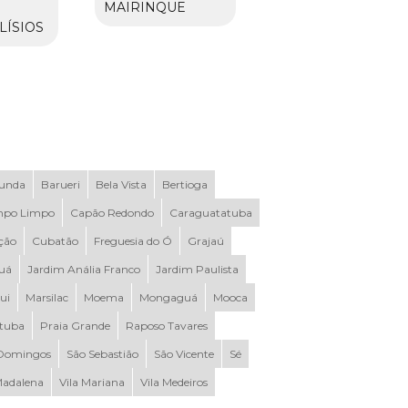
M
MAIRINQUE
LÍSIOS
Funda
Barueri
Bela Vista
Bertioga
po Limpo
Capão Redondo
Caraguatatuba
ção
Cubatão
Freguesia do Ó
Grajaú
uá
Jardim Anália Franco
Jardim Paulista
ui
Marsilac
Moema
Mongaguá
Mooca
ituba
Praia Grande
Raposo Tavares
Domingos
São Sebastião
São Vicente
Sé
Madalena
Vila Mariana
Vila Medeiros