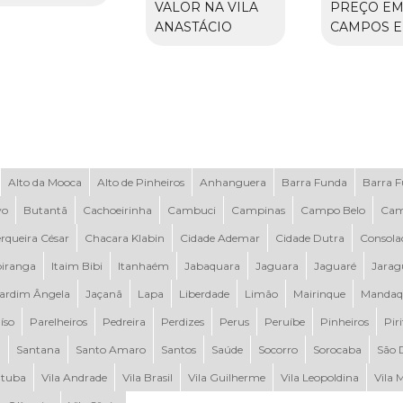
VALOR NA VILA
PREÇO E
ANASTÁCIO
CAMPOS E
Alto da Mooca
Alto de Pinheiros
Anhanguera
Barra Funda
Barra 
vo
Butantã
Cachoeirinha
Cambuci
Campinas
Campo Belo
Cam
rqueira César
Chacara Klabin
Cidade Ademar
Cidade Dutra
Consola
piranga
Itaim Bibi
Itanhaém
Jabaquara
Jaguara
Jaguaré
Jarag
ardim Ângela
Jaçanã
Lapa
Liberdade
Limão
Mairinque
Mandaq
íso
Parelheiros
Pedreira
Perdizes
Perus
Peruíbe
Pinheiros
Pir
a
Santana
Santo Amaro
Santos
Saúde
Socorro
Sorocaba
São 
tuba
Vila Andrade
Vila Brasil
Vila Guilherme
Vila Leopoldina
Vila 