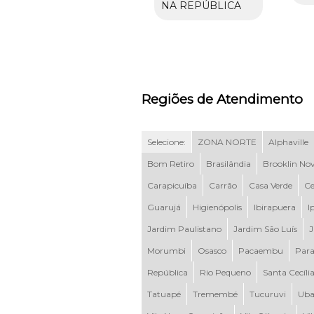
NA REPÚBLICA
Regiões de Atendimento
Selecione:
ZONA NORTE
Alphaville
Bom Retiro
Brasilândia
Brooklin No
Carapicuíba
Carrão
Casa Verde
Ce
Guarujá
Higienópolis
Ibirapuera
I
Jardim Paulistano
Jardim São Luís
J
Morumbi
Osasco
Pacaembu
Para
República
Rio Pequeno
Santa Cecíli
Tatuapé
Tremembé
Tucuruvi
Uba