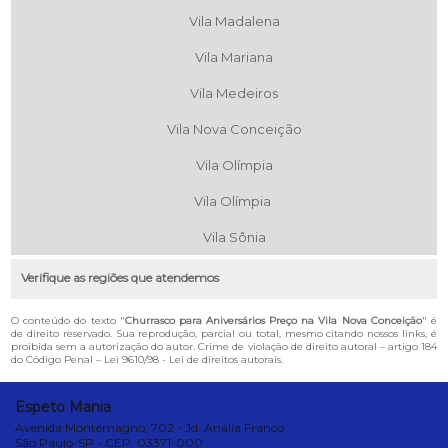
Vila Madalena
Vila Mariana
Vila Medeiros
Vila Nova Conceição
Vila Olímpia
Vila Olímpia
Vila Sônia
Verifique as regiões que atendemos
O conteúdo do texto "
Churrasco para Aniversários Preço na Vila Nova Conceição
" é
de direito reservado. Sua reprodução, parcial ou total, mesmo citando nossos links, é
proibida sem a autorização do autor. Crime de violação de direito autoral – artigo 184
do Código Penal –
Lei 9610/98 - Lei de direitos autorais
.
Espeto Mania
Avenida Montemagno, 702 - Jd. Anália Franco
São Paulo-SP - CEP: 03371-000