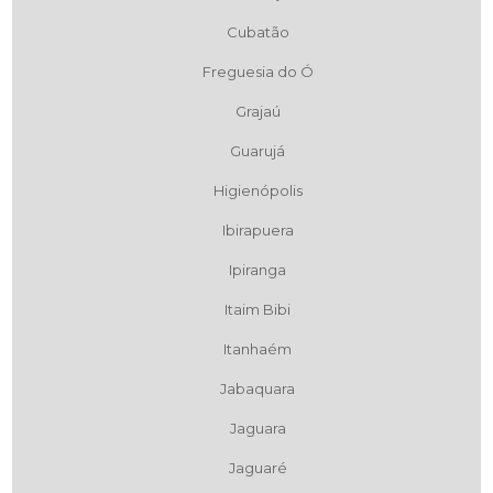
Cubatão
Freguesia do Ó
Grajaú
Guarujá
Higienópolis
Ibirapuera
Ipiranga
Itaim Bibi
Itanhaém
Jabaquara
Jaguara
Jaguaré