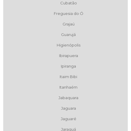
Cubatão
Freguesia do Ó
Grajaú
Guarujá
Higienópolis
Ibirapuera
Ipiranga
Itaim Bibi
Itanhaém
Jabaquara
Jaguara
Jaguaré
Jaraguá