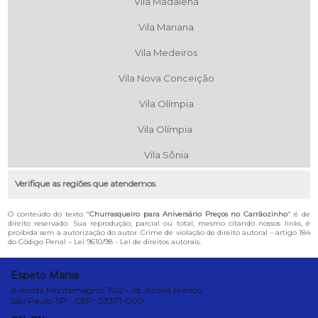
Vila Madalena
Vila Mariana
Vila Medeiros
Vila Nova Conceição
Vila Olímpia
Vila Olímpia
Vila Sônia
Verifique as regiões que atendemos
O conteúdo do texto "
Churrasqueiro para Aniversário Preços no Carrãozinho
" é de
direito reservado. Sua reprodução, parcial ou total, mesmo citando nossos links, é
proibida sem a autorização do autor. Crime de violação de direito autoral – artigo 184
do Código Penal –
Lei 9610/98 - Lei de direitos autorais
.
Espeto Mania
Avenida Montemagno, 702 - Jd. Anália Franco
São Paulo-SP - CEP: 03371-000