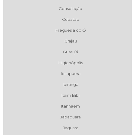
Consolação
Cubatão
Freguesia do Ó
Grajaú
Guarujá
Higienópolis
Ibirapuera
Ipiranga
Itaim Bibi
Itanhaém
Jabaquara
Jaguara