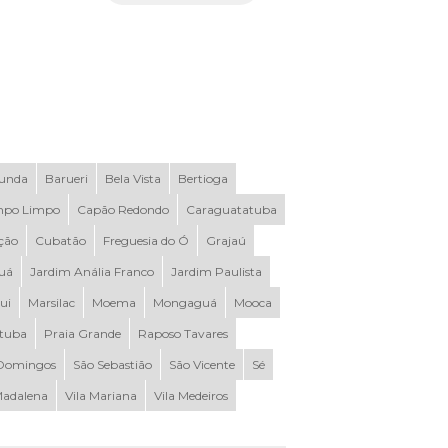
Funda
Barueri
Bela Vista
Bertioga
po Limpo
Capão Redondo
Caraguatatuba
ção
Cubatão
Freguesia do Ó
Grajaú
uá
Jardim Anália Franco
Jardim Paulista
ui
Marsilac
Moema
Mongaguá
Mooca
ituba
Praia Grande
Raposo Tavares
Domingos
São Sebastião
São Vicente
Sé
Madalena
Vila Mariana
Vila Medeiros