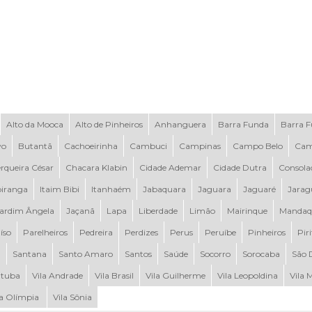
Alto da Mooca
Alto de Pinheiros
Anhanguera
Barra Funda
Barra 
vo
Butantã
Cachoeirinha
Cambuci
Campinas
Campo Belo
Cam
rqueira César
Chacara Klabin
Cidade Ademar
Cidade Dutra
Consola
piranga
Itaim Bibi
Itanhaém
Jabaquara
Jaguara
Jaguaré
Jarag
ardim Ângela
Jaçanã
Lapa
Liberdade
Limão
Mairinque
Mandaq
íso
Parelheiros
Pedreira
Perdizes
Perus
Peruíbe
Pinheiros
Pir
a
Santana
Santo Amaro
Santos
Saúde
Socorro
Sorocaba
São 
tuba
Vila Andrade
Vila Brasil
Vila Guilherme
Vila Leopoldina
Vila 
la Olímpia
Vila Sônia