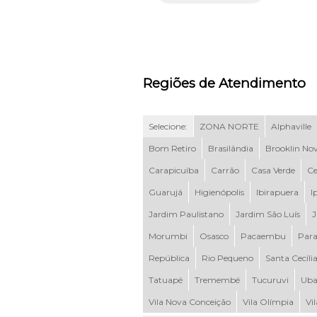
Regiões de Atendimento
Selecione:
ZONA NORTE
Alphaville
Bom Retiro
Brasilândia
Brooklin No
Carapicuíba
Carrão
Casa Verde
Ce
Guarujá
Higienópolis
Ibirapuera
I
Jardim Paulistano
Jardim São Luís
J
Morumbi
Osasco
Pacaembu
Para
República
Rio Pequeno
Santa Cecíli
Tatuapé
Tremembé
Tucuruvi
Uba
Vila Nova Conceição
Vila Olímpia
Vi