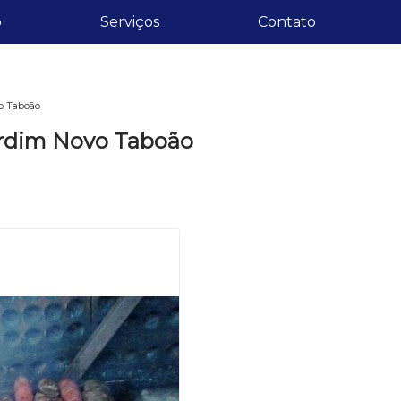
o
Serviços
Contato
o Taboão
ardim Novo Taboão