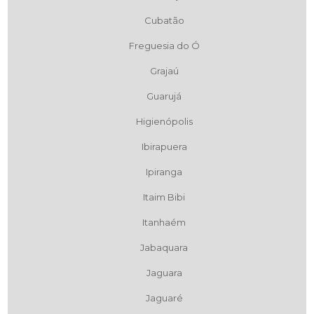
Cubatão
Freguesia do Ó
Grajaú
Guarujá
Higienópolis
Ibirapuera
Ipiranga
Itaim Bibi
Itanhaém
Jabaquara
Jaguara
Jaguaré