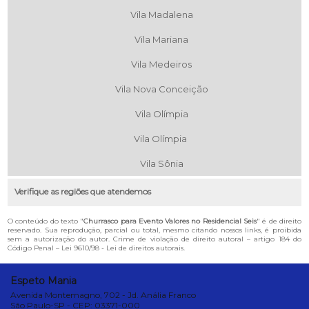
Vila Madalena
Vila Mariana
Vila Medeiros
Vila Nova Conceição
Vila Olímpia
Vila Olímpia
Vila Sônia
Verifique as regiões que atendemos
O conteúdo do texto "
Churrasco para Evento Valores no Residencial Seis
" é de direito
reservado. Sua reprodução, parcial ou total, mesmo citando nossos links, é proibida
sem a autorização do autor. Crime de violação de direito autoral – artigo 184 do
Código Penal –
Lei 9610/98 - Lei de direitos autorais
.
Espeto Mania
Avenida Montemagno, 702 - Jd. Anália Franco
São Paulo-SP - CEP: 03371-000