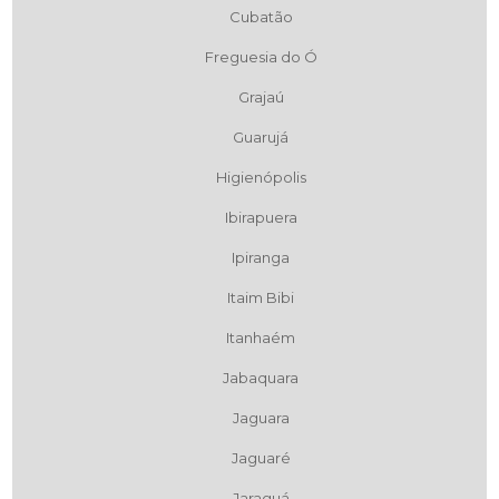
Cubatão
Freguesia do Ó
Grajaú
Guarujá
Higienópolis
Ibirapuera
Ipiranga
Itaim Bibi
Itanhaém
Jabaquara
Jaguara
Jaguaré
Jaraguá