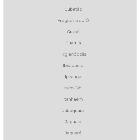
Cubatão
Freguesia do Ó
Grajaú
Guarujá
Higienópolis
Ibirapuera
Ipiranga
Itaim Bibi
Itanhaém
Jabaquara
Jaguara
Jaguaré