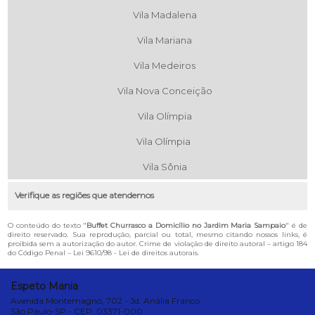
Vila Madalena
Vila Mariana
Vila Medeiros
Vila Nova Conceição
Vila Olímpia
Vila Olímpia
Vila Sônia
Verifique as regiões que atendemos
O conteúdo do texto "
Buffet Churrasco a Domicílio no Jardim Maria Sampaio
" é de
direito reservado. Sua reprodução, parcial ou total, mesmo citando nossos links, é
proibida sem a autorização do autor. Crime de violação de direito autoral – artigo 184
do Código Penal –
Lei 9610/98 - Lei de direitos autorais
.
Espeto Mania
Avenida Montemagno, 702 - Jd. Anália Franco
São Paulo-SP - CEP: 03371-000