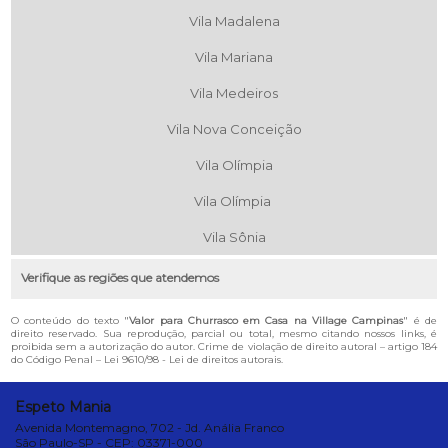
Vila Madalena
Vila Mariana
Vila Medeiros
Vila Nova Conceição
Vila Olímpia
Vila Olímpia
Vila Sônia
Verifique as regiões que atendemos
O conteúdo do texto "
Valor para Churrasco em Casa na Village Campinas
" é de
direito reservado. Sua reprodução, parcial ou total, mesmo citando nossos links, é
proibida sem a autorização do autor. Crime de violação de direito autoral – artigo 184
do Código Penal –
Lei 9610/98 - Lei de direitos autorais
.
Espeto Mania
Avenida Montemagno, 702 - Jd. Anália Franco
São Paulo-SP - CEP: 03371-000