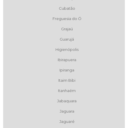
Cubatão
Freguesia do Ó
Grajaú
Guarujá
Higienópolis
Ibirapuera
Ipiranga
Itaim Bibi
Itanhaém
Jabaquara
Jaguara
Jaguaré