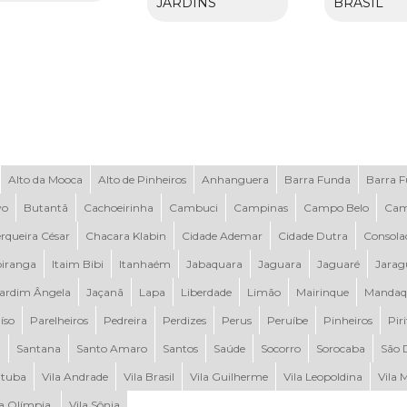
JARDINS
BRASIL
Alto da Mooca
Alto de Pinheiros
Anhanguera
Barra Funda
Barra 
vo
Butantã
Cachoeirinha
Cambuci
Campinas
Campo Belo
Cam
rqueira César
Chacara Klabin
Cidade Ademar
Cidade Dutra
Consola
piranga
Itaim Bibi
Itanhaém
Jabaquara
Jaguara
Jaguaré
Jarag
ardim Ângela
Jaçanã
Lapa
Liberdade
Limão
Mairinque
Mandaq
íso
Parelheiros
Pedreira
Perdizes
Perus
Peruíbe
Pinheiros
Pir
a
Santana
Santo Amaro
Santos
Saúde
Socorro
Sorocaba
São 
tuba
Vila Andrade
Vila Brasil
Vila Guilherme
Vila Leopoldina
Vila 
la Olímpia
Vila Sônia