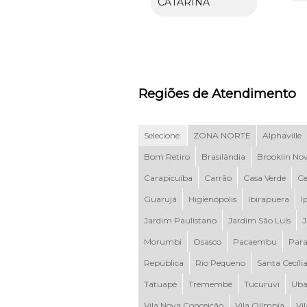
CATARINA
Regiões de Atendimento
Selecione:
ZONA NORTE
Alphaville
Bom Retiro
Brasilândia
Brooklin No
Carapicuíba
Carrão
Casa Verde
Ce
Guarujá
Higienópolis
Ibirapuera
I
Jardim Paulistano
Jardim São Luís
J
Morumbi
Osasco
Pacaembu
Para
República
Rio Pequeno
Santa Cecíli
Tatuapé
Tremembé
Tucuruvi
Uba
Vila Nova Conceição
Vila Olímpia
Vi