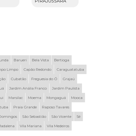
PIRAJUSSARA
Funda
Barueri
Bela Vista
Bertioga
po Limpo
Capão Redondo
Caraguatatuba
ção
Cubatão
Freguesia do Ó
Grajaú
uá
Jardim Anália Franco
Jardim Paulista
ui
Marsilac
Moema
Mongaguá
Mooca
ituba
Praia Grande
Raposo Tavares
Domingos
São Sebastião
São Vicente
Sé
Madalena
Vila Mariana
Vila Medeiros