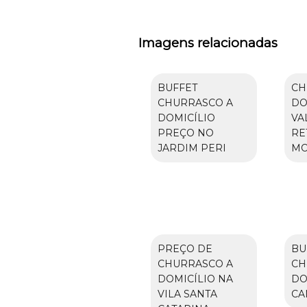
Imagens relacionadas
BUFFET
CH
CHURRASCO A
DO
DOMICÍLIO
VA
PREÇO NO
RE
JARDIM PERI
MO
PREÇO DE
BU
CHURRASCO A
CH
DOMICÍLIO NA
DO
VILA SANTA
CA