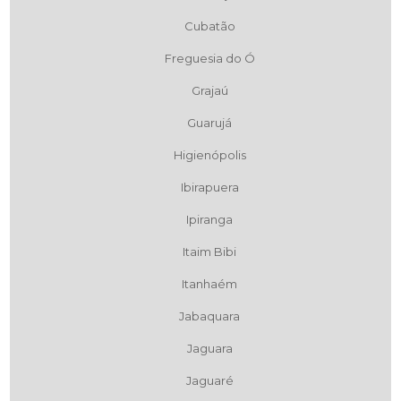
Cubatão
Freguesia do Ó
Grajaú
Guarujá
Higienópolis
Ibirapuera
Ipiranga
Itaim Bibi
Itanhaém
Jabaquara
Jaguara
Jaguaré