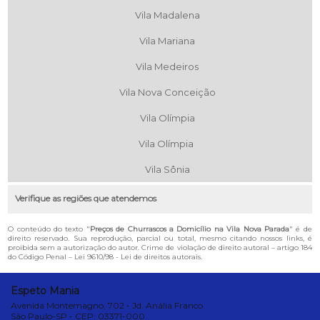
Vila Madalena
Vila Mariana
Vila Medeiros
Vila Nova Conceição
Vila Olímpia
Vila Olímpia
Vila Sônia
Verifique as regiões que atendemos
O conteúdo do texto "
Preços de Churrascos a Domicílio na Vila Nova Parada
" é de
direito reservado. Sua reprodução, parcial ou total, mesmo citando nossos links, é
proibida sem a autorização do autor. Crime de violação de direito autoral – artigo 184
do Código Penal –
Lei 9610/98 - Lei de direitos autorais
.
Espeto Mania
Avenida Montemagno, 702 - Jd. Anália Franco
São Paulo-SP - CEP: 03371-000