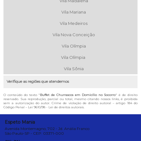
Vila Madalena
Vila Mariana
Vila Medeiros
Vila Nova Conceição
Vila Olímpia
Vila Olímpia
Vila Sônia
Verifique as regiões que atendemos
O conteúdo do texto "
Buffet de Churrascos em Domicílio no Socorro
" é de direito
reservado. Sua reprodução, parcial ou total, mesmo citando nossos links, é proibida
sem a autorização do autor. Crime de violação de direito autoral – artigo 184 do
Código Penal –
Lei 9610/98 - Lei de direitos autorais
.
Espeto Mania
Avenida Montemagno, 702 - Jd. Anália Franco
São Paulo-SP - CEP: 03371-000