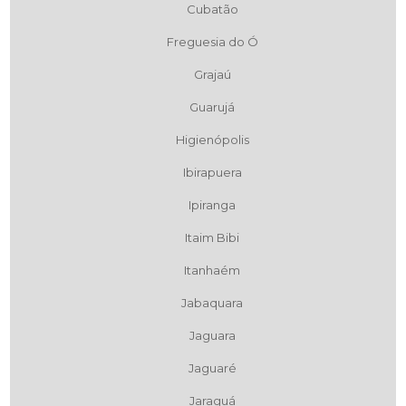
Cubatão
Freguesia do Ó
Grajaú
Guarujá
Higienópolis
Ibirapuera
Ipiranga
Itaim Bibi
Itanhaém
Jabaquara
Jaguara
Jaguaré
Jaraguá