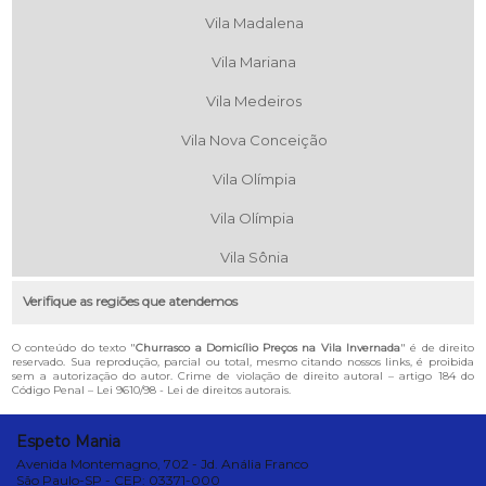
Vila Madalena
Vila Mariana
Vila Medeiros
Vila Nova Conceição
Vila Olímpia
Vila Olímpia
Vila Sônia
Verifique as regiões que atendemos
O conteúdo do texto "
Churrasco a Domicílio Preços na Vila Invernada
" é de direito
reservado. Sua reprodução, parcial ou total, mesmo citando nossos links, é proibida
sem a autorização do autor. Crime de violação de direito autoral – artigo 184 do
Código Penal –
Lei 9610/98 - Lei de direitos autorais
.
Espeto Mania
Avenida Montemagno, 702 - Jd. Anália Franco
São Paulo-SP - CEP: 03371-000