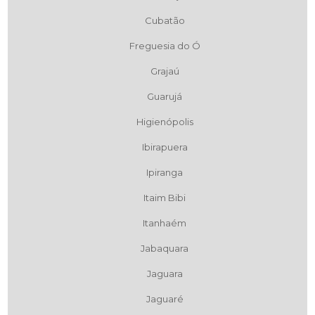
Cubatão
Freguesia do Ó
Grajaú
Guarujá
Higienópolis
Ibirapuera
Ipiranga
Itaim Bibi
Itanhaém
Jabaquara
Jaguara
Jaguaré