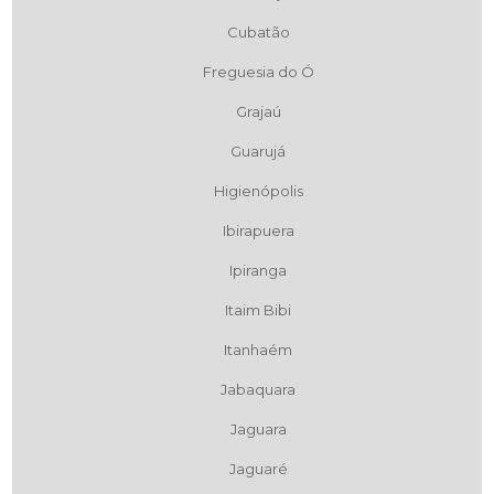
Cubatão
Freguesia do Ó
Grajaú
Guarujá
Higienópolis
Ibirapuera
Ipiranga
Itaim Bibi
Itanhaém
Jabaquara
Jaguara
Jaguaré