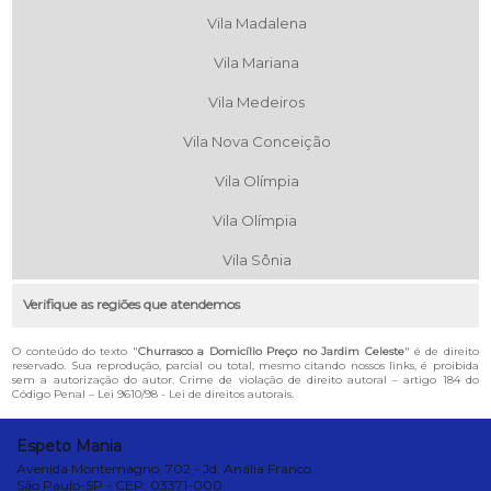
Vila Madalena
Vila Mariana
Vila Medeiros
Vila Nova Conceição
Vila Olímpia
Vila Olímpia
Vila Sônia
Verifique as regiões que atendemos
O conteúdo do texto "
Churrasco a Domicílio Preço no Jardim Celeste
" é de direito
reservado. Sua reprodução, parcial ou total, mesmo citando nossos links, é proibida
sem a autorização do autor. Crime de violação de direito autoral – artigo 184 do
Código Penal –
Lei 9610/98 - Lei de direitos autorais
.
Espeto Mania
Avenida Montemagno, 702 - Jd. Anália Franco
São Paulo-SP - CEP: 03371-000