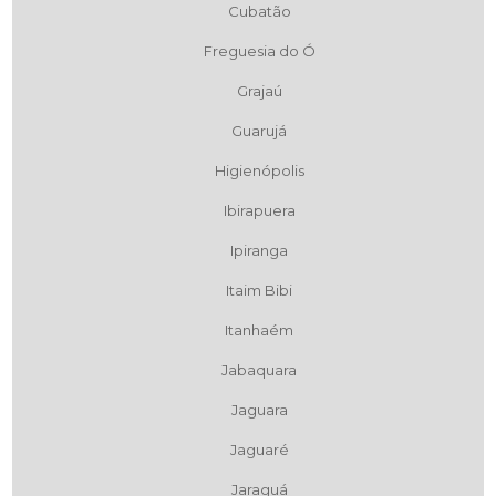
Cubatão
Freguesia do Ó
Grajaú
Guarujá
Higienópolis
Ibirapuera
Ipiranga
Itaim Bibi
Itanhaém
Jabaquara
Jaguara
Jaguaré
Jaraguá