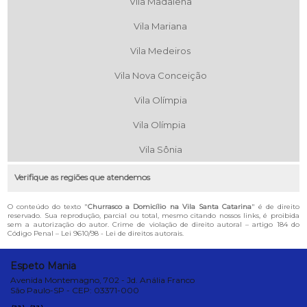
Vila Madalena
Vila Mariana
Vila Medeiros
Vila Nova Conceição
Vila Olímpia
Vila Olímpia
Vila Sônia
Verifique as regiões que atendemos
O conteúdo do texto "
Churrasco a Domicílio na Vila Santa Catarina
" é de direito
reservado. Sua reprodução, parcial ou total, mesmo citando nossos links, é proibida
sem a autorização do autor. Crime de violação de direito autoral – artigo 184 do
Código Penal –
Lei 9610/98 - Lei de direitos autorais
.
Espeto Mania
Avenida Montemagno, 702 - Jd. Anália Franco
São Paulo-SP - CEP: 03371-000