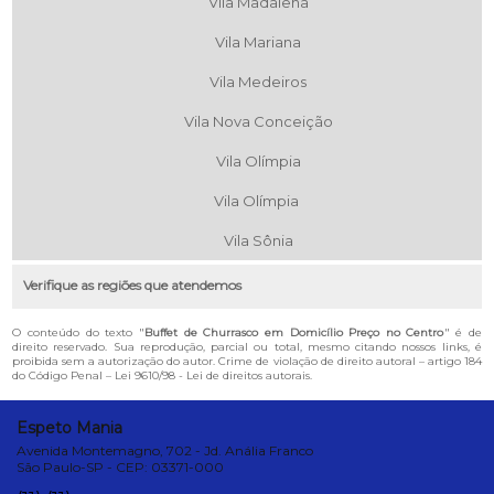
Vila Madalena
Vila Mariana
Vila Medeiros
Vila Nova Conceição
Vila Olímpia
Vila Olímpia
Vila Sônia
Verifique as regiões que atendemos
O conteúdo do texto "
Buffet de Churrasco em Domicílio Preço no Centro
" é de
direito reservado. Sua reprodução, parcial ou total, mesmo citando nossos links, é
proibida sem a autorização do autor. Crime de violação de direito autoral – artigo 184
do Código Penal –
Lei 9610/98 - Lei de direitos autorais
.
Espeto Mania
Avenida Montemagno, 702 - Jd. Anália Franco
São Paulo-SP - CEP: 03371-000