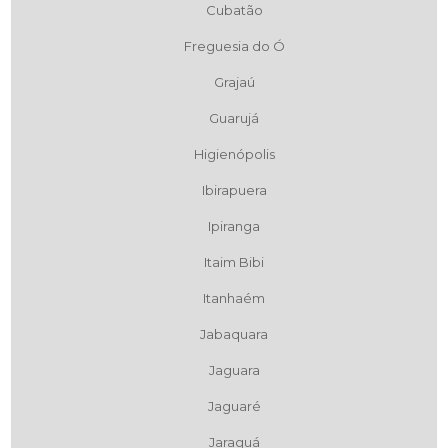
Cubatão
Freguesia do Ó
Grajaú
Guarujá
Higienópolis
Ibirapuera
Ipiranga
Itaim Bibi
Itanhaém
Jabaquara
Jaguara
Jaguaré
Jaraguá